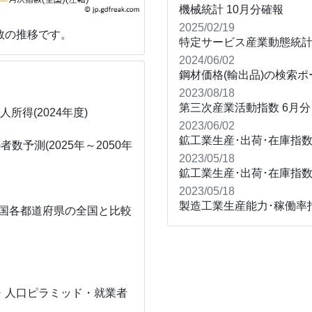
機械統計
10月分確報
2025/02/19
数の推移です。
特定サービス産業動態統計
2024/06/02
鋼材価格(輸出品)の検索ポ
2023/08/18
第三次産業活動指数
6月分
得(2024年度)
2023/06/02
鉱工業生産･出荷･在庫指数(I
予測(2025年～2050年
2023/05/18
鉱工業生産･出荷･在庫指数(I
2023/05/18
製造工業生産能力･稼働率
全国各都道府県の全国と比較
・人口ピラミッド・就業者