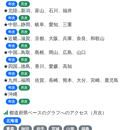
年次
月次
★北陸...新潟、富山、石川、福井
年次
月次
★中部...静岡、岐阜、愛知、三重
年次
月次
★近畿...滋賀、京都、大阪、兵庫、奈良、和歌山
年次
月次
★中国...鳥取、島根、岡山、広島、山口
年次
月次
★四国...徳島、香川、愛媛、高知
年次
月次
★九州...福岡 佐賀、長崎、熊本、大分、宮崎、鹿児島
年次
月次
★沖縄
年次
月次
都道府県ベースのグラフへのアクセス（月次）
北海道
青森
秋田
岩手
宮城
山形
福島