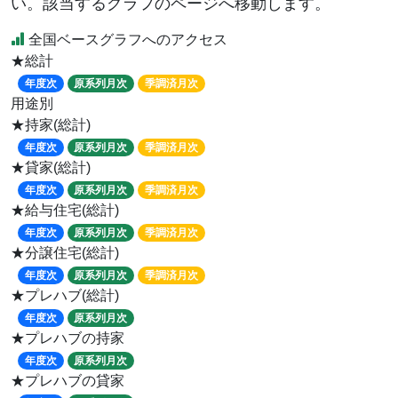
い。該当するグラフのページへ移動します。
全国ベースグラフへのアクセス
★総計
年度次
原系列月次
季調済月次
用途別
★持家(総計)
年度次
原系列月次
季調済月次
★貸家(総計)
年度次
原系列月次
季調済月次
★給与住宅(総計)
年度次
原系列月次
季調済月次
★分譲住宅(総計)
年度次
原系列月次
季調済月次
★プレハブ(総計)
年度次
原系列月次
★プレハブの持家
年度次
原系列月次
★プレハブの貸家