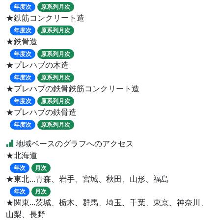
年度次
原系列月次
★鉄筋コンクリート造
年度次
原系列月次
★鉄骨造
年度次
原系列月次
★プレハブの木造
年度次
原系列月次
★プレハブの鉄骨鉄筋コンクリート造
年度次
原系列月次
★プレハブの鉄骨造
年度次
原系列月次
地域ベースのグラフへのアクセス
★北海道
年次
月次
★東北...青森、岩手、宮城、秋田、山形、福島
年次
月次
★関東...茨城、栃木、群馬、埼玉、千葉、東京、神奈川、
山梨、長野