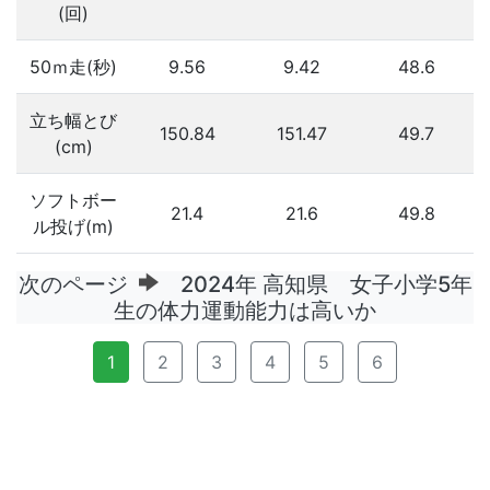
(回)
50ｍ走(秒)
9.56
9.42
48.6
立ち幅とび
150.84
151.47
49.7
(cm)
ソフトボー
21.4
21.6
49.8
ル投げ(m)
次のページ
2024年 高知県 女子小学5年
生の体力運動能力は高いか
1
2
3
4
5
6