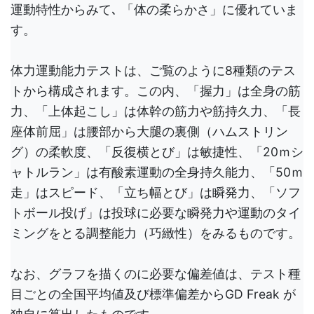
運動特性からみて､ 「体の柔らかさ」に優れていま
す。
体力運動能力テストは、ご覧のように8種類のテス
トから構成されます。この内、「握力」は全身の筋
力、「上体起こし」は体幹の筋力や筋持久力、「長
座体前屈」は腰部から大腿の裏側（ハムストリン
グ）の柔軟度、「反復横とび」は敏捷性、「20ｍシ
ャトルラン」は有酸素運動の全身持久能力、「50ｍ
走」はスピード、「立ち幅とび」は瞬発力、「ソフ
トボール投げ」は投球に必要な瞬発力や運動のタイ
ミングをとる調整能力（巧緻性）をみるものです。
なお、グラフを描くのに必要な偏差値は、テスト種
目ごとの全国平均値及び標準偏差からGD Freak が