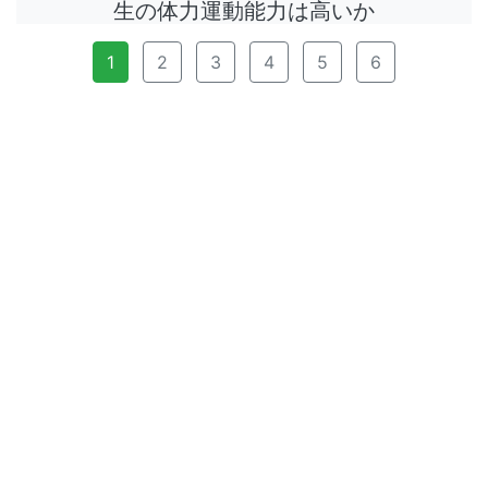
生の体力運動能力は高いか
1
2
3
4
5
6