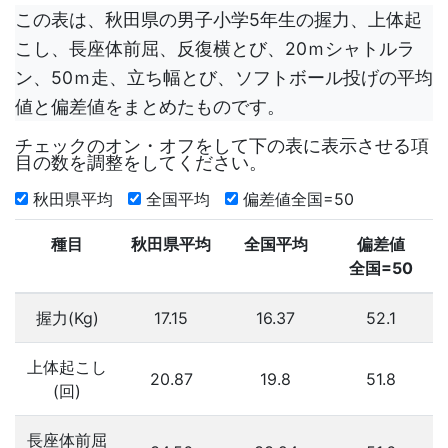
この表は、秋田県の男子小学5年生の握力、上体起
こし、長座体前屈、反復横とび、20ｍシャトルラ
ン、50ｍ走、立ち幅とび、ソフトボール投げの平均
値と偏差値をまとめたものです。
チェックのオン・オフをして下の表に表示させる項
目の数を調整をしてください。
秋田県平均
全国平均
偏差値全国=50
種目
秋田県平均
全国平均
偏差値
全国=50
握力(Kg)
17.15
16.37
52.1
上体起こし
20.87
19.8
51.8
(回)
長座体前屈