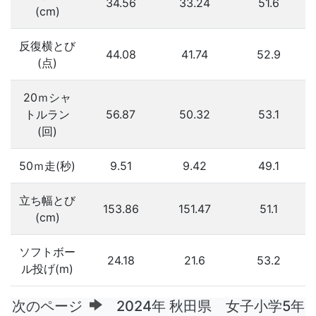
34.56
33.24
51.6
(cm)
反復横とび
44.08
41.74
52.9
(点)
20ｍシャ
トルラン
56.87
50.32
53.1
(回)
50ｍ走(秒)
9.51
9.42
49.1
立ち幅とび
153.86
151.47
51.1
(cm)
ソフトボー
24.18
21.6
53.2
ル投げ(m)
次のページ
2024年 秋田県 女子小学5年