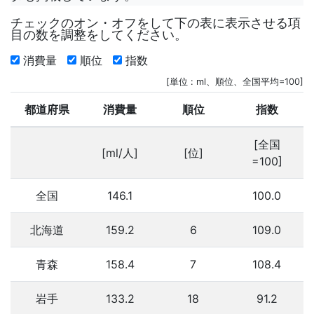
チェックのオン・オフをして下の表に表示させる項
目の数を調整をしてください。
消費量
順位
指数
[単位 : ml、順位、全国平均=100]
都道府県
消費量
順位
指数
[全国
[ml/人]
[位]
=100]
全国
146.1
100.0
北海道
159.2
6
109.0
青森
158.4
7
108.4
岩手
133.2
18
91.2