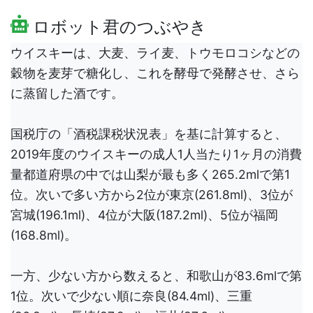
ロボット君のつぶやき
ウイスキーは、大麦、ライ麦、トウモロコシなどの
穀物を麦芽で糖化し、これを酵母で発酵させ、さら
に蒸留した酒です。
国税庁の「酒税課税状況表」を基に計算すると、
2019年度のウイスキーの成人1人当たり1ヶ月の消費
量都道府県の中では山梨が最も多く265.2mlで第1
位。次いで多い方から2位が東京(261.8ml)、3位が
宮城(196.1ml)、4位が大阪(187.2ml)、5位が福岡
(168.8ml)。
一方、少ない方から数えると、和歌山が83.6mlで第
1位。次いで少ない順に奈良(84.4ml)、三重