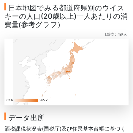
日本地図でみる都道府県別のウイス
キーの人口(20歳以上)一人あたりの消
費量
参考グラフ
(
)
[単位 : ml/人]
83.6
83.6
265.2
265.2
データ出所
酒税課税状況表(国税庁)及び住民基本台帳に基づく