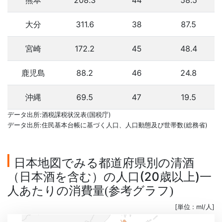
熊本
208.3
44
58.5
大分
311.6
38
87.5
宮崎
172.2
45
48.4
鹿児島
88.2
46
24.8
沖縄
69.5
47
19.5
データ出所:酒税課税状況表(国税庁)
データ出所:住民基本台帳に基づく人口、人口動態及び世帯数(総務省)
日本地図でみる都道府県別の清酒
（日本酒を含む）の人口(20歳以上)一
人あたりの消費量
参考グラフ
(
)
[単位 : ml/人]