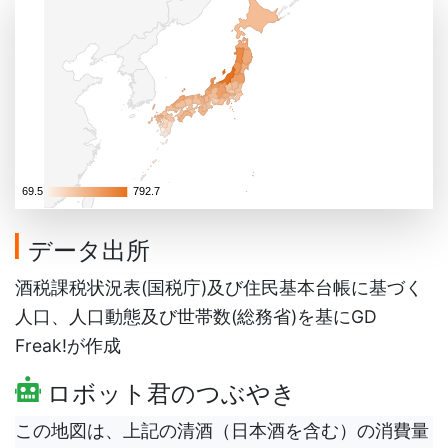
69.5
69.5
792.7
792.7
データ出所
酒税課税状況表(国税庁)及び住民基本台帳に基づく
人口、人口動態及び世帯数(総務省)を基にGD
Freak!が作成
ロボット君のつぶやき
この地図は、上記の清酒（日本酒を含む）の消費量