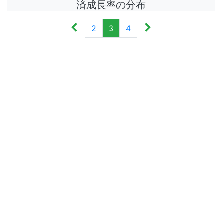
済成長率の分布
2
3
4