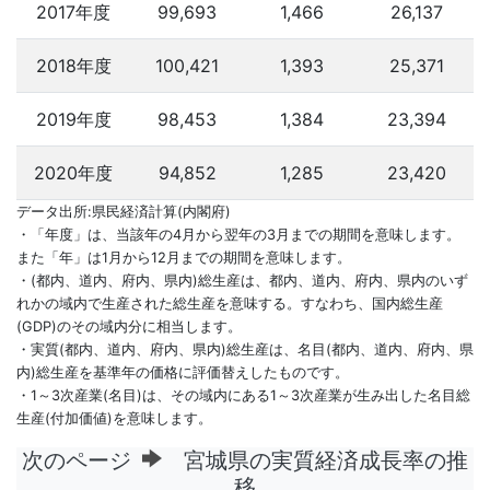
2017年度
99,693
1,466
26,137
2018年度
100,421
1,393
25,371
2019年度
98,453
1,384
23,394
2020年度
94,852
1,285
23,420
データ出所:県民経済計算(内閣府)
・「年度」は、当該年の4月から翌年の3月までの期間を意味します。
また「年」は1月から12月までの期間を意味します。
・(都内、道内、府内、県内)総生産は、都内、道内、府内、県内のいず
れかの域内で生産された総生産を意味する。すなわち、国内総生産
(GDP)のその域内分に相当します。
・実質(都内、道内、府内、県内)総生産は、名目(都内、道内、府内、県
内)総生産を基準年の価格に評価替えしたものです。
・1～3次産業(名目)は、その域内にある1～3次産業が生み出した名目総
生産(付加価値)を意味します。
次のページ
宮城県の実質経済成長率の推
移