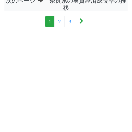
次のページ
奈良県の実質経済成長率の推
移
1
2
3