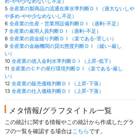
め-やや少なめないし不足）
5
全産業の製商品の流通在庫水準判断ＤＩ（過大ないしや
や多め-やや少なめないし不足）
6
全産業の生産・営業用設備判断ＤＩ（過剰-不足）
7
全産業の雇用人員判断ＤＩ（過剰-不足）
8
全産業の資金繰り判断ＤＩ（楽である-苦しい）
9
全産業の金融機関の貸出態度判断ＤＩ（緩い-厳し
い）
10
全産業の借入金利水準判断ＤＩ（上昇-低下）
11
全産業のＣＰの発行環境判断ＤＩ（楽である-厳し
い）
12
全産業の販売価格判断ＤＩ（上昇-下落）
13
全産業の仕入価格判断ＤＩ（上昇-下落）
メタ情報/グラフタイトル一覧
この統計に関する情報やこの統計から作成したグラ
フの一覧を確認する場合は
こちら
です。