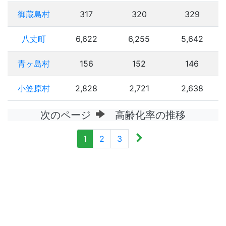
御蔵島村
317
320
329
八丈町
6,622
6,255
5,642
青ヶ島村
156
152
146
小笠原村
2,828
2,721
2,638
次のページ
高齢化率の推移
1
2
3