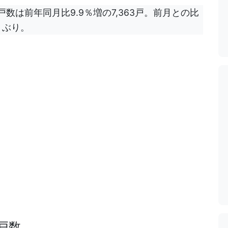
数は前年同月比9.9％増の7,363戸。前月との比
ケ月ぶり。
戸数