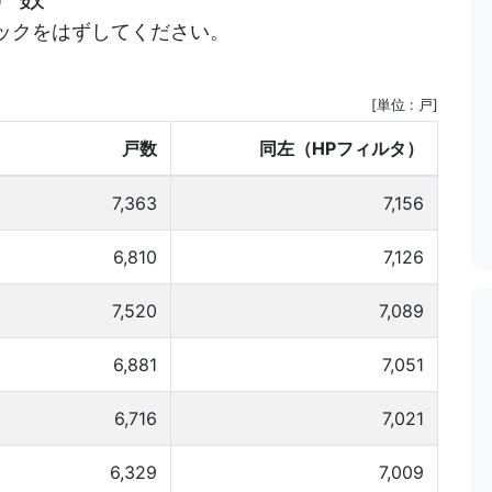
ックをはずしてください。
[単位 : 戸]
戸数
同左（HPフィルタ）
7,363
7,156
6,810
7,126
7,520
7,089
6,881
7,051
6,716
7,021
6,329
7,009