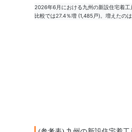
2026年6月における九州の新設住宅着工戸
比較では27.4％増 (1,485戸)。増えた
参考表
九州の新設住宅着工
(
)