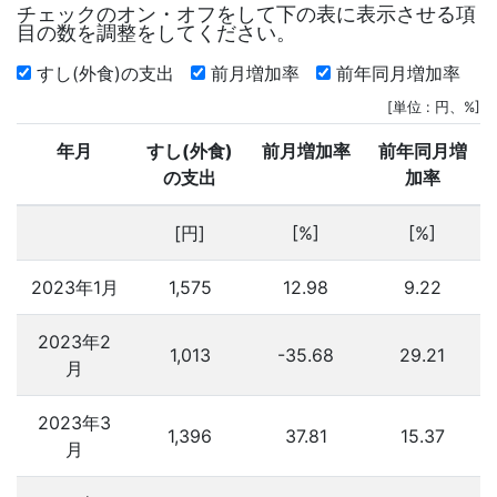
チェックのオン・オフをして下の表に表示させる項
目の数を調整をしてください。
すし(外食)の支出
前月増加率
前年同月増加率
[単位 : 円、%]
年月
すし(外食)
前月増加率
前年同月増
の支出
加率
[円]
[%]
[%]
2023年1月
1,575
12.98
9.22
2023年2
1,013
-35.68
29.21
月
2023年3
1,396
37.81
15.37
月