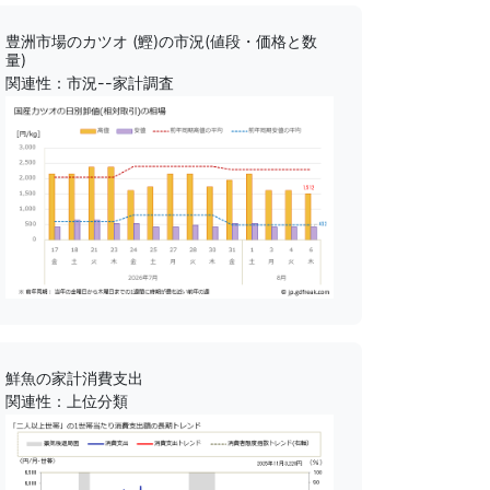
豊洲市場のカツオ (鰹)の市況(値段・価格と数
量)
関連性：市況--家計調査
鮮魚の家計消費支出
関連性：上位分類