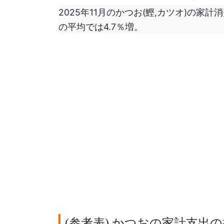
2025年11月のかつお(鰹,カツオ)の家計
の平均では4.7％増。
参考表
かつおの家計支出の
(
)