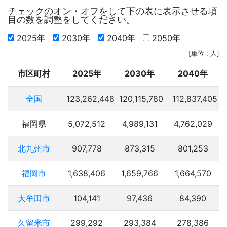
チェックのオン・オフをして下の表に表示させる項
目の数を調整をしてください。
2025年
2030年
2040年
2050年
[単位 : 人]
市区町村
2025年
2030年
2040年
全国
123,262,448
120,115,780
112,837,405
福岡県
5,072,512
4,989,131
4,762,029
北九州市
907,778
873,315
801,253
福岡市
1,638,406
1,659,766
1,664,570
大牟田市
104,141
97,436
84,390
久留米市
299,292
293,384
278,386