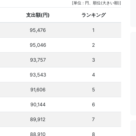
[単位 : 円、順位(大きい順)]
支出額(円)
ランキング
95,476
1
95,046
2
93,757
3
93,543
4
91,606
5
90,144
6
89,912
7
88,910
8