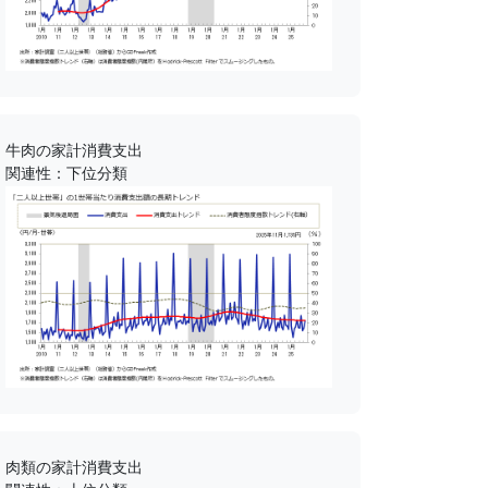
牛肉の家計消費支出
関連性：下位分類
肉類の家計消費支出