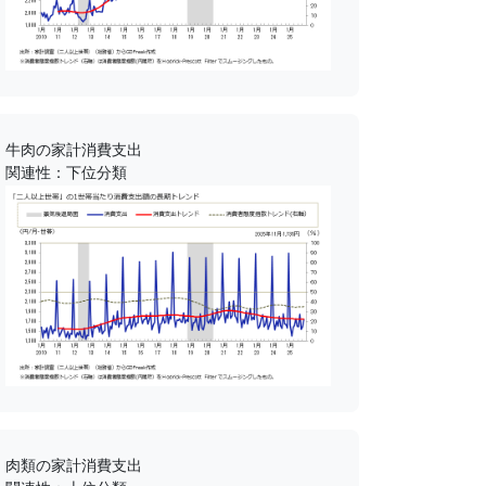
牛肉の家計消費支出
関連性：下位分類
肉類の家計消費支出