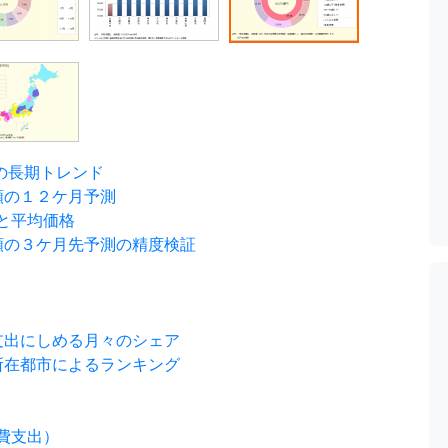
の長期トレンド
額の１２ケ月予測
と平均価格
額の３ケ月先予測の精度検証
支出にしめる月々のシェア
所在都市によるランキング
費支出）