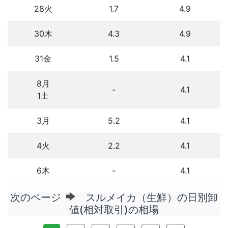
28火
1.7
4.9
30木
4.3
4.9
31金
1.5
4.1
8月
-
4.1
1土
3月
5.2
4.1
4火
2.2
4.1
6木
-
4.1
次のページ
スルメイカ（生鮮）の日別卸
値(相対取引)の相場