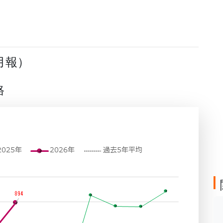
月報）
格