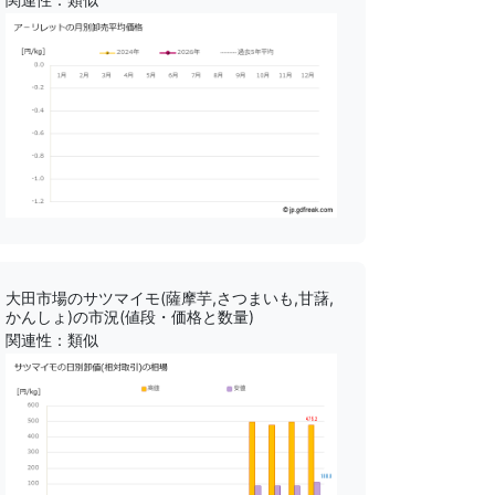
大田市場のサツマイモ(薩摩芋,さつまいも,甘藷,
かんしょ)の市況(値段・価格と数量)
関連性：類似