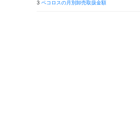
3
ペコロスの月別卸売取扱金額