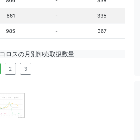
866
-
339
861
-
335
985
-
367
コロスの月別卸売取扱数量
2
3