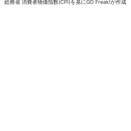
総務省 消費者物価指数(CPI)を基にGD Freak!が作成