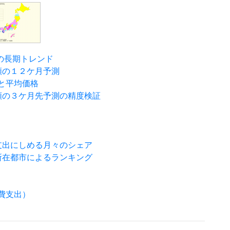
の長期トレンド
額の１２ケ月予測
と平均価格
額の３ケ月先予測の精度検証
支出にしめる月々のシェア
所在都市によるランキング
費支出）