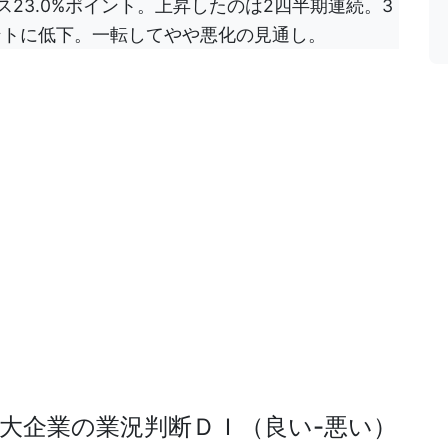
ス23.0%ポイント。上昇したのは2四半期連続。3
イントに低下。一転してやや悪化の見通し。
の大企業の業況判断ＤＩ（良い-悪い）