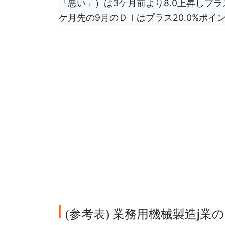
「悪い」）は3ケ月前より8.0上昇しプラ
ケ月先の9月のＤＩはプラス20.0%ポ
参考表
業務用機械製造j業
(
)