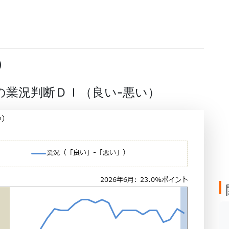
)
業の業況判断ＤＩ（良い-悪い）