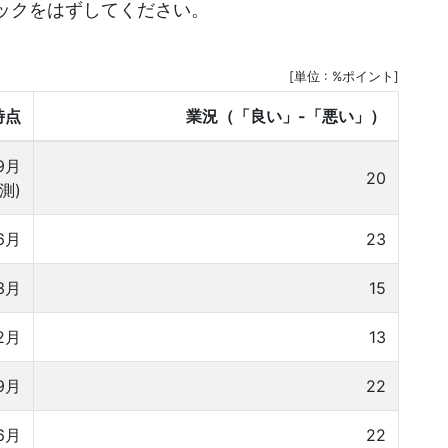
ックをはずしてください。
[単位 : %ポイント]
時点
業況（「良い」-「悪い」）
9月
20
測)
6月
23
3月
15
2月
13
9月
22
6月
22