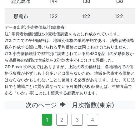
鹿児島市
144
138
138
那覇市
122
122
122
データ出所:小売物価統計(総務省)
注1.消費者物価指数は小売物価調査をもとに作成されています。
注2.ここでの平均価格は、地域別価格の単純平均であり、消費者物価指
数を作成する際に用いられる平均価格とは同じものではありません。
注3.小売物価統計で都市別に調査されている約480を品目の変動係数か
ら品目毎の値段の地域差を3分位(大中小)に分けて評価した。
GD Freak!の私見ではありますが、上記の表の価格は、各地域内での価
格収集数が必ずしも十分多いとは限らないため、地域を代表する価格と
はならないかもしれないことに留意する必要があります。また、同じ品
目でも地域ごとに質が異なっている可能性がある(例えば、生鮮食品で
ある「いか」等)ことにも留意する必要があります。
次のページ
月次指数(東京)
1
2
3
4