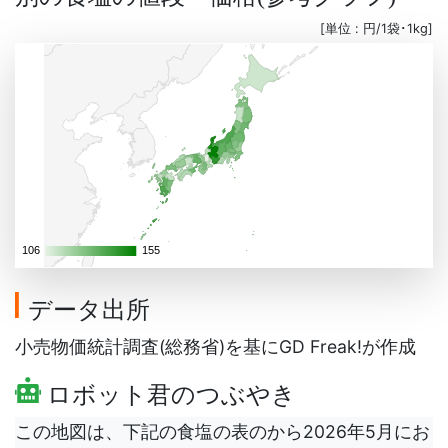
[単位 : 円/1袋･1kg]
106
106
155
155
データ出所
小売物価統計調査(総務省)を基にGD Freak!が作成
ロボット君のつぶやき
この地図は、下記の食塩の表のから2026年5月にお