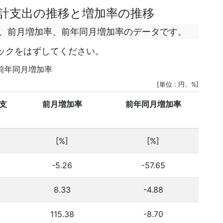
計支出の推移と増加率の推移
額、前月増加率、前年同月増加率のデータです。
ックをはずしてください。
前年同月増加率
[単位 : 円、%]
支
前月増加率
前年同月増加率
[%]
[%]
-5.26
-57.65
8.33
-4.88
115.38
-8.70