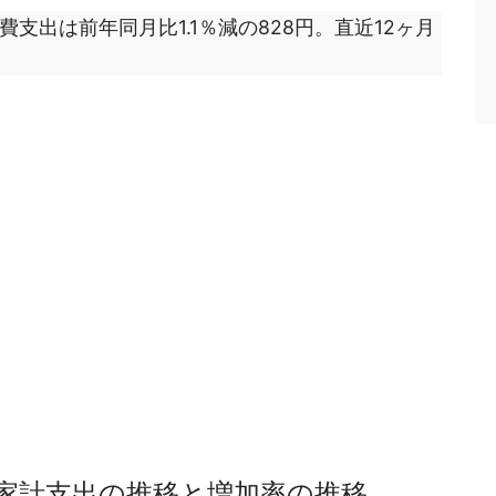
費支出は前年同月比1.1％減の828円。直近12ヶ月
家計支出の推移と増加率の推移