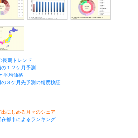
の長期トレンド
額の１２ケ月予測
と平均価格
額の３ケ月先予測の精度検証
費支出にしめる月々のシェア
所在都市によるランキング