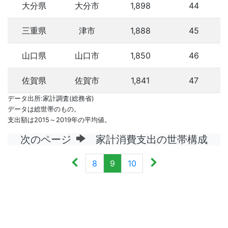
大分県
大分市
1,898
44
三重県
津市
1,888
45
山口県
山口市
1,850
46
佐賀県
佐賀市
1,841
47
データ出所:家計調査(総務省)
データは総世帯のもの。
支出額は2015～2019年の平均値。
次のページ
家計消費支出の世帯構成
8
9
10