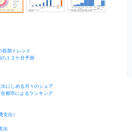
の長期トレンド
額の１２ケ月予測
支出にしめる月々のシェア
所在都市によるランキング
費支出）
支出