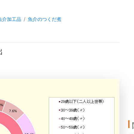
魚介加工品
魚介のつくだ煮
出