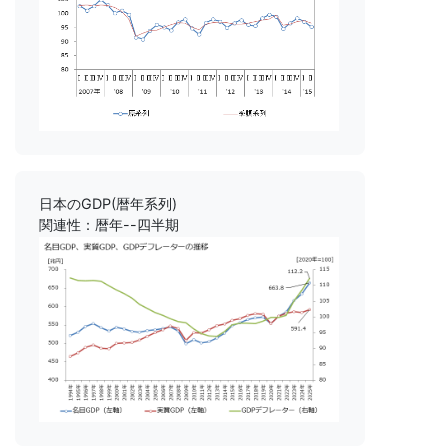
日本のGDP(暦年系列)
関連性：暦年--四半期