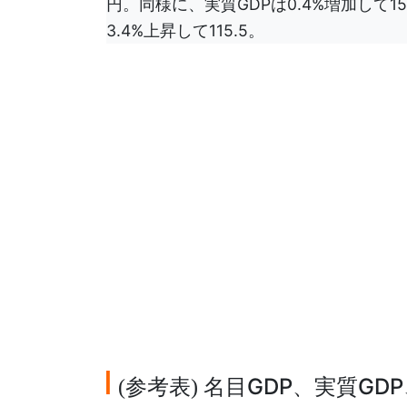
円。同様に、実質GDPは0.4%増加して15
3.4%上昇して115.5。
参考表
名目GDP、実質GD
(
)