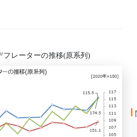
DPデフレーターの推移
原系列
(
)