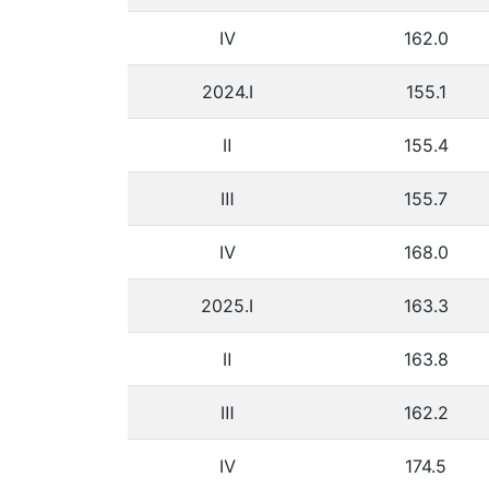
Ⅳ
162.0
2024.Ⅰ
155.1
Ⅱ
155.4
Ⅲ
155.7
Ⅳ
168.0
2025.Ⅰ
163.3
Ⅱ
163.8
Ⅲ
162.2
Ⅳ
174.5