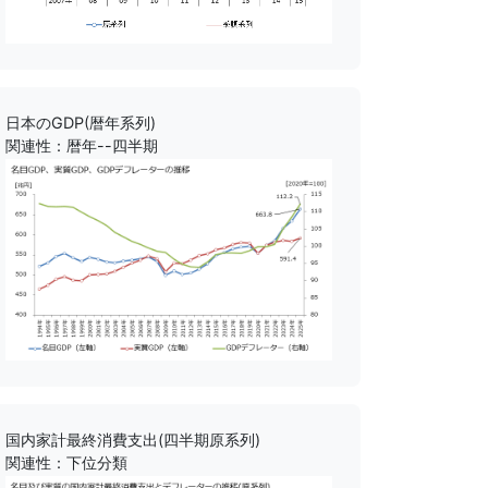
日本のGDP(暦年系列)
関連性：暦年--四半期
国内家計最終消費支出(四半期原系列)
関連性：下位分類