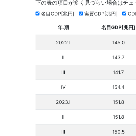
下の表の項目が多く見づらい場合はチェ
名目GDP[兆円]
実質GDP[兆円]
G
年.期
名目GDP[兆円]
2022.Ⅰ
145.0
Ⅱ
143.7
Ⅲ
141.7
Ⅳ
154.4
2023.Ⅰ
151.8
Ⅱ
151.8
Ⅲ
150.5