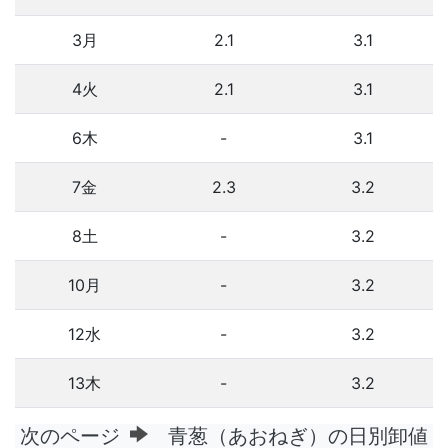
3月
2.1
3.1
4火
2.1
3.1
6木
-
3.1
7金
2.3
3.2
8土
-
3.2
10月
-
3.2
12水
-
3.2
13木
-
3.2
次のページ
青葱（あおねぎ）の日別卸値