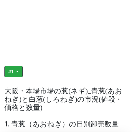
#1
大阪・本場市場の葱
ネギ
_青葱
あお
(
)
(
ねぎ
と白葱
しろねぎ
の市況
値段・
)
(
)
(
価格と数量
)
1. 青葱（あおねぎ）の日別卸売数量