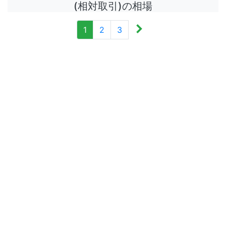
(相対取引)の相場
1
2
3