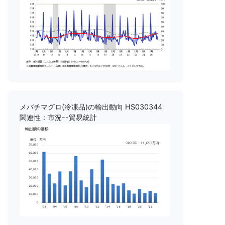
メバチマグロ(冷凍品)の輸出動向 HS030344
関連性：市況--貿易統計