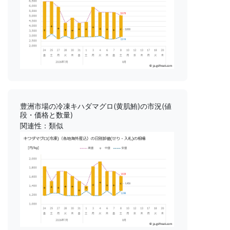
豊洲市場の冷凍キハダマグロ(黄肌鮪)の市況(値
段・価格と数量)
関連性：類似