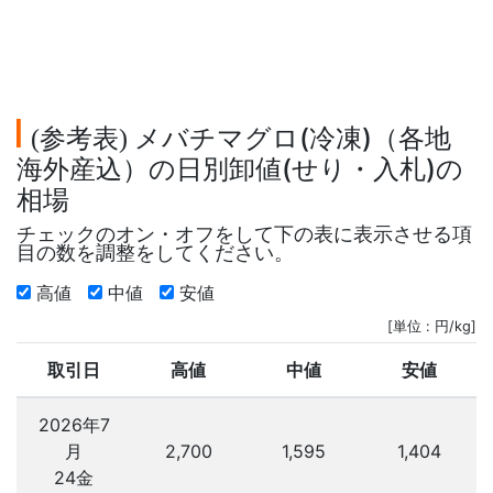
参考表
メバチマグロ(冷凍)（各地
(
)
海外産込）の日別卸値(せり・入札)の
相場
チェックのオン・オフをして下の表に表示させる項
目の数を調整をしてください。
高値
中値
安値
[単位 : 円/kg]
取引日
高値
中値
安値
2026年7
月
2,700
1,595
1,404
24金