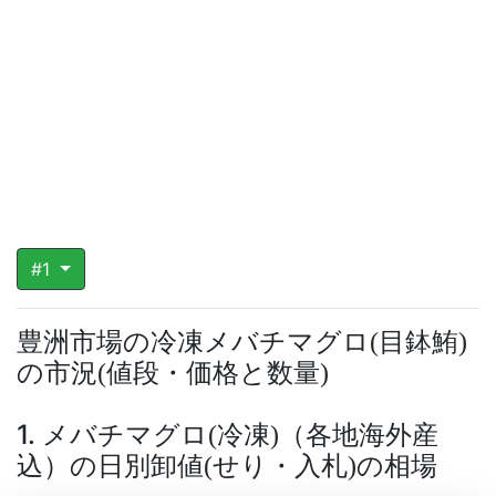
#1
豊洲市場の冷凍メバチマグロ
目鉢鮪
(
)
の市況
値段・価格と数量
(
)
1. メバチマグロ
冷凍
（各地海外産
(
)
込）の日別卸値
せり・入札
の相場
(
)