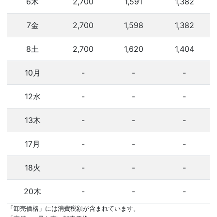
6木
2,700
1,591
1,382
7金
2,700
1,598
1,382
8土
2,700
1,620
1,404
10月
-
-
-
12水
-
-
-
13木
-
-
-
17月
-
-
-
18火
-
-
-
20木
-
-
-
「卸売価格」には消費税額が含まれています。