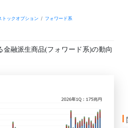
ストックオプション
フォワード系
る金融派生商品
フォワード系
の動向
(
)