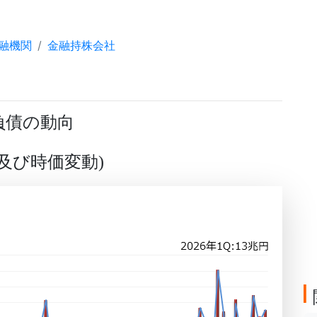
融機関
金融持株会社
負債の動向
及び時価変動
)