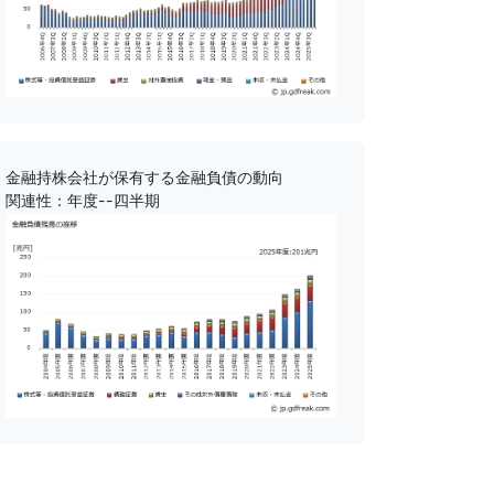
金融持株会社が保有する金融負債の動向
関連性：年度--四半期