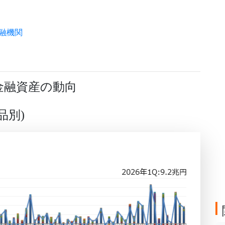
融機関
金融資産の動向
品別
)