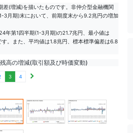
差(増減)を描いたものです。非仲介型金融機関
1-3月期)末において、前期度末から9.2兆円の増加
年第1四半期(1-3月期)の21.7兆円、最小値は
兆円です。また、平均値は1.8兆円、標本標準偏差は6.8
高の増減(取引額及び時価変動)
2
3
4