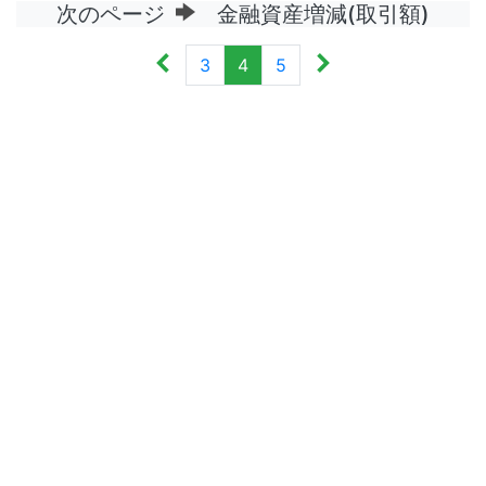
次のページ
金融資産増減(取引額)
3
4
5