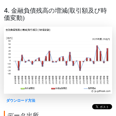
4. 金融負債残高の増減
取引額及び時
(
価変動
)
ダウンロード方法
データ出所