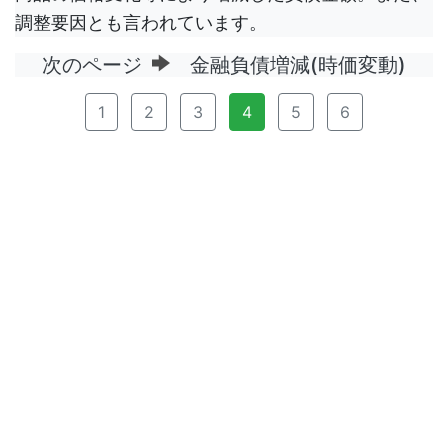
調整要因とも言われています。
次のページ
金融負債増減(時価変動)
1
2
3
4
5
6