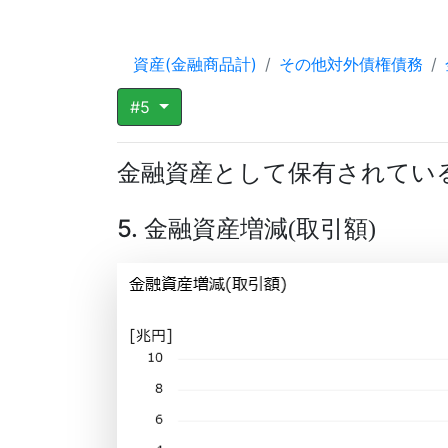
資産(金融商品計)
その他対外債権債務
#5
金融資産として保有されている
5. 金融資産増減
取引額
(
)