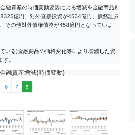
る金融資産の時価変動要因による増減を金融商品別
325億円、対外直接投資が4564億円、債務証券
億円、その他対外債権債務が458億円となっていま
ている)金融商品の価格変化等により増減した資
ます。
融資産増減(時価変動)
6
7
8