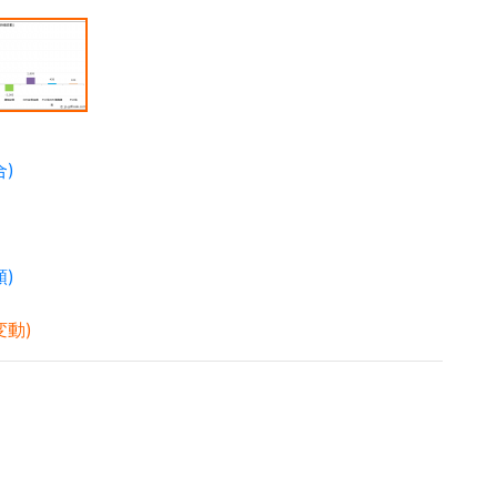
)
)
価変動)