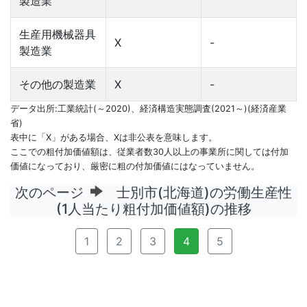
製造業
生産用機械器具
X
-
製造業
その他の製造業
X
-
データ出所:工業統計(～2020)、経済構造実態調査(2021～)(経済産業
省)
表中に「X」がある場合、Xは非公表を意味します。
ここでの粗付加価値額は、従業者数30人以上の事業所に関しては付加
価値になっており、厳密に粗の付加価値にはなっていません。
次のページ
士別市(北海道)の労働生産性
(1人当たり粗付加価値額)の推移
1
2
3
4
5