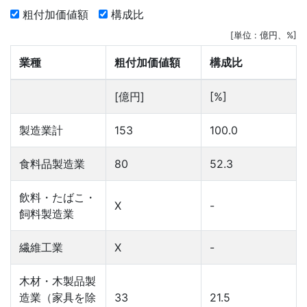
粗付加価値額
構成比
[単位 : 億円、%]
業種
粗付加価値額
構成比
[億円]
[%]
製造業計
153
100.0
食料品製造業
80
52.3
飲料・たばこ・
X
-
飼料製造業
繊維工業
X
-
木材・木製品製
造業（家具を除
33
21.5