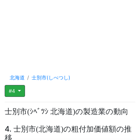
北海道
士別市(しべつし)
#4
士別市
ｼﾍﾞﾂｼ 北海道
の製造業の動向
(
)
4. 士別市
北海道
の粗付加価値額の推
(
)
移