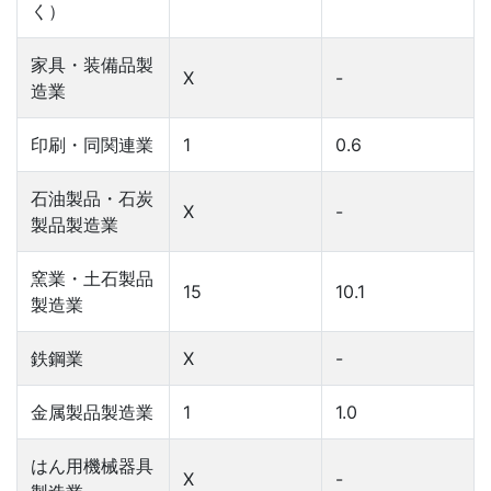
く）
家具・装備品製
X
-
造業
印刷・同関連業
1
0.6
石油製品・石炭
X
-
製品製造業
窯業・土石製品
15
10.1
製造業
鉄鋼業
X
-
金属製品製造業
1
1.0
はん用機械器具
X
-