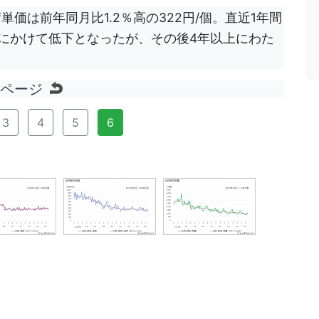
単価は前年同月比1.2％高の322円/個。直近1年間
年5月にかけて低下となったが、その後4年以上にわた
のページ
3
4
5
6