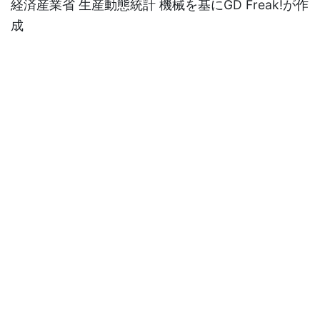
経済産業省 生産動態統計 機械を基にGD Freak!が作
成