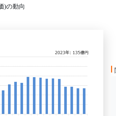
価
の動向
)