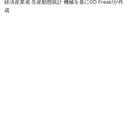
経済産業省 生産動態統計 機械を基にGD Freak!が作
成