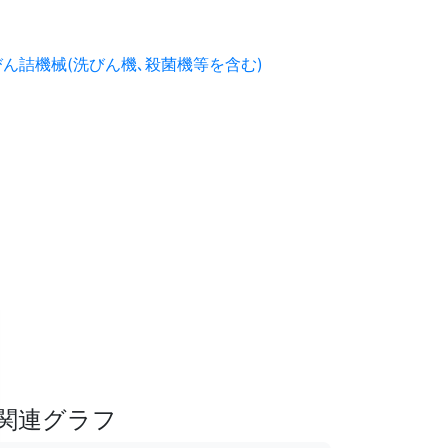
びん詰機械(洗びん機､殺菌機等を含む)
関連グラフ