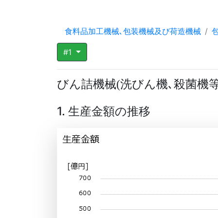
食料品加工機械､包装機械及び荷造機械
#1
びん詰機械
洗びん機､殺菌機
(
1. 生産金額の推移