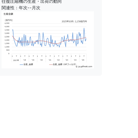
往復圧縮機の生産・出荷の動向
関連性：年次--月次