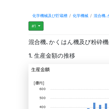
化学機械及び貯蔵槽
化学機械
混合機､
#1
混合機､かくはん機及び粉砕
1. 生産金額の推移