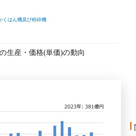
かくはん機及び粉砕機
機の生産・価格
単価
の動向
(
)