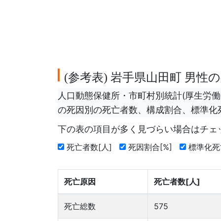
参考表
岩手県山田町 男性
(
)
人口動態保健所・市町村別統計(厚生労働省
の死因別の死亡者数、構成割合、標準化死
下の表の項目が多く見づらい場合はチェ
死亡者数[人]
死因割合[%]
標準化死
死亡原因
死亡者数[人]
死亡総数
575