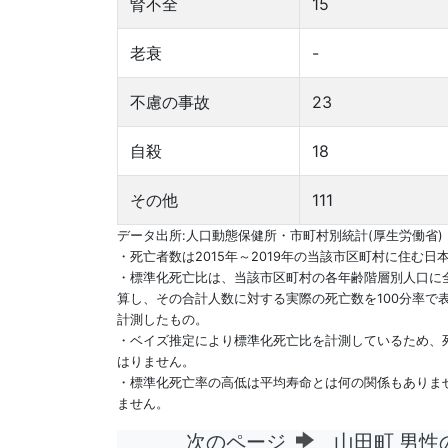
腎不全
15
老衰
-
不慮の事故
23
自殺
18
その他
111
データ出所:人口動態保健所・市町村別統計(厚生労働省)
・死亡者数は2015年～2019年の当該市区町村に住む日
・標準化死亡比は、当該市区町村の各年齢階層別人口に
算し、その合計人数に対する実際の死亡数を100分率で
計測したもの。
・ベイズ推定により標準化死亡比を計測しているため、
はりません。
・標準化死亡率の高低は平均寿命とは何の関係もありま
ません。
次のページ
山田町 男性