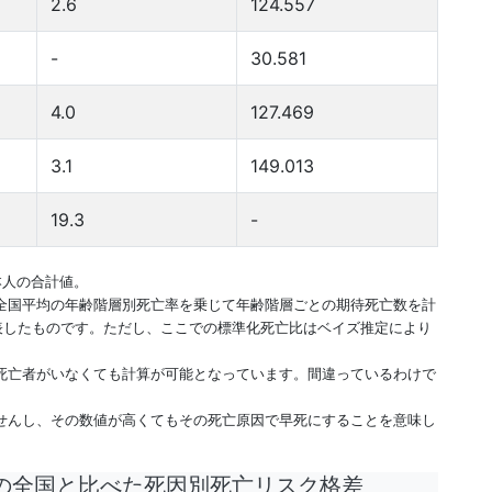
2.6
124.557
-
30.581
4.0
127.469
3.1
149.013
19.3
-
本人の合計値。
全国平均の年齢階層別死亡率を乗じて年齢階層ごとの期待死亡数を計
表したものです。ただし、ここでの標準化死亡比はベイズ推定により
死亡者がいなくても計算が可能となっています。間違っているわけで
せんし、その数値が高くてもその死亡原因で早死にすることを意味し
の全国と比べた死因別死亡リスク格差