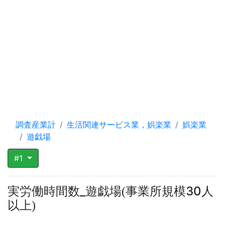
調査産業計
生活関連サービス業，娯楽業
娯楽業
遊戯場
#1
実労働時間数_遊戯場
事業所規模30人
(
以上
)